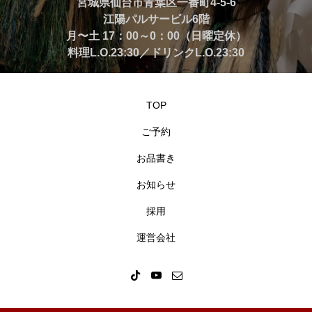
宮城県仙台市青葉区一番町4-5-6
江陽パルサービル6階
月〜土 17：00～0：00（日曜定休）
料理L.O.23:30／ドリンクL.O.23:30
TOP
ご予約
お品書き
お知らせ
採用
運営会社