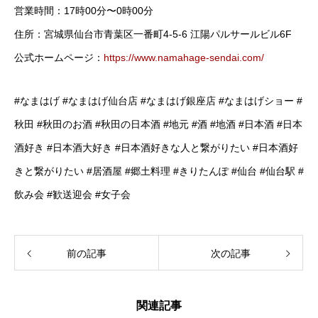
営業時間：17時00分〜0時00分
住所：宮城県仙台市青葉区一番町4-5-6 江陽パルサールビル6F
公式ホームページ：
https://www.namahage-sendai.com/
#なまはげ #なまはげ仙台店 #なまはげ銀座店 #なまはげショー #
秋田 #秋田のお酒 #秋田の日本酒 #地元 #酒 #地酒 #日本酒 #日本
酒好き #日本酒大好き #日本酒好きな人と繋がりたい #日本酒好
きと繋がりたい #居酒屋 #郷土料理 #きりたんぽ #仙台 #仙台駅 #
飲み会 #歓送迎会 #女子会
前の記事
次の記事
関連記事