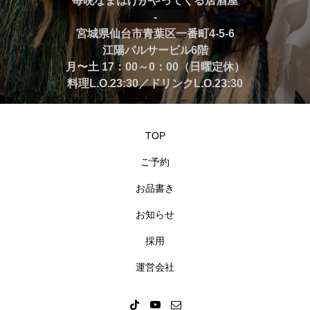
”毎晩なまはげがやってくる居酒屋”
-
宮城県仙台市青葉区一番町4-5-6
江陽パルサービル6階
月〜土 17：00～0：00（日曜定休）
料理L.O.23:30／ドリンクL.O.23:30
TOP
ご予約
お品書き
お知らせ
採用
運営会社