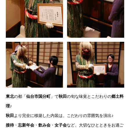
東北
の都「
仙台市国分町
」で
秋田
の旬な味覚とこだわりの
郷土料
理
♪
秋田
より完全に移築した内装は、こだわりの雰囲気を演出♪
接待
・
忘新年会
・
飲み会
・
女子会
など、大切なひとときをお過ご