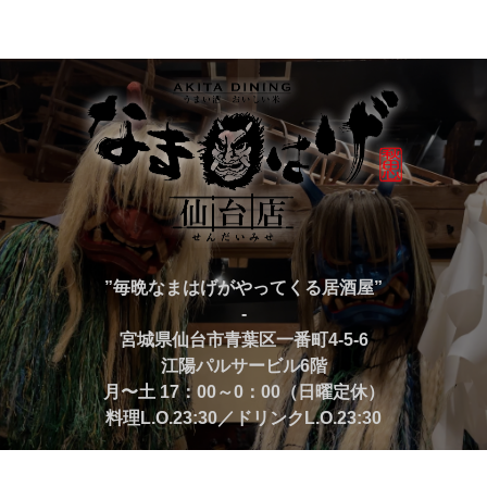
”毎晩なまはげがやってくる居酒屋”
-
宮城県仙台市青葉区一番町4-5-6
江陽パルサービル6階
月〜土 17：00～0：00（日曜定休）
料理L.O.23:30／ドリンクL.O.23:30