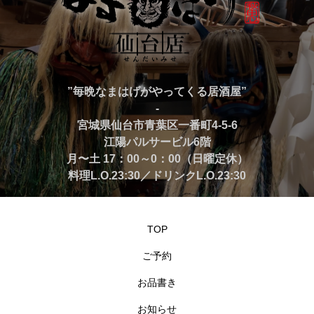
”毎晩なまはげがやってくる居酒屋”
-
宮城県仙台市青葉区一番町4-5-6
江陽パルサービル6階
月〜土 17：00～0：00（日曜定休）
料理L.O.23:30／ドリンクL.O.23:30
TOP
ご予約
お品書き
お知らせ