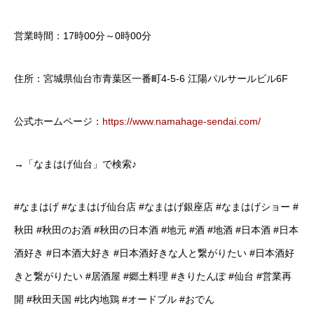
営業時間：17時00分～0時00分
住所：宮城県仙台市青葉区一番町4-5-6 江陽パルサールビル6F
公式ホームページ：
https://www.namahage-sendai.com/
→「なまはげ仙台」で検索♪
#なまはげ #なまはげ仙台店 #なまはげ銀座店 #なまはげショー #
秋田 #秋田のお酒 #秋田の日本酒 #地元 #酒 #地酒 #日本酒 #日本
酒好き #日本酒大好き #日本酒好きな人と繋がりたい #日本酒好
きと繋がりたい #居酒屋 #郷土料理 #きりたんぽ #仙台 #営業再
開 #秋田天国 #比内地鶏 #オードブル #おでん