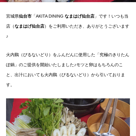
宮城県
仙台市
「AKITA DINING
なまはげ仙台店
」です！いつも当
店（
なまはげ仙台店
）をご利用いただき、ありがとうございます
♪
火内鷄（ぴるないどり）をふんだんに使用した「究極のきりたん
ぽ鍋」のご提供を開始いたしました♪モツと卵はもちろんのこ
と、出汁においても火内鷄（ぴるないどり）から引いておりま
す。