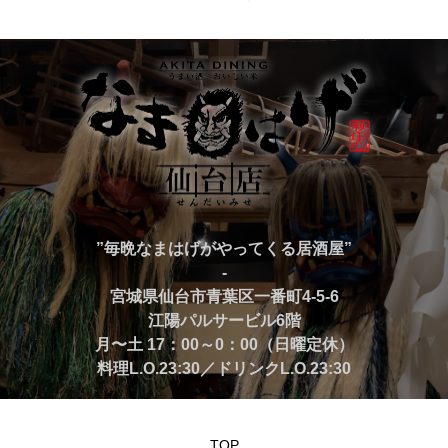
”毎晩なまはげがやってくる居酒屋”
-
宮城県仙台市青葉区一番町4-5-6
江陽パルサービル6階
月〜土 17：00～0：00（日曜定休）
料理L.O.23:30／ドリンクL.O.23:30
TOP