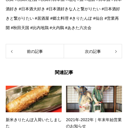
酒好き #日本酒大好き #日本酒好きな人と繋がりたい #日本酒好
きと繋がりたい #居酒屋 #郷土料理 #きりたんぽ #仙台 #営業再
開 #秋田天国 #比内地鶏 #火内鷄 #あきた六次会
前の記事
次の記事
関連記事
新米きりたんぽ入荷いたしまし
2021年-2022年｜年末年始営業
た
のお知らせ