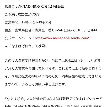
店舗名：AKITA DINING
なまはげ仙台店
ご予約：022-217-7077
営業時間：17時00分～0時00分
住所：宮城県仙台市青葉区一番町4-5-6 江陽パルサールビル6F
公式ホームページ：
https://www.namahage-sendai.com/
→「なまはげ仙台」で検索♪
この度の自粛要請解除を受け、当店では5月11日（月）より通常
どおりの営業を再開しております。これまで以上に新型コロナウ
イルス感染拡大の抑制や予防のため、消毒除菌を徹底してまいり
ますので、よろしくお願い申し上げます。
#なまはげ #なまはげ仙台店 #なまはげ銀座店 #なまはげショー #
秋田 #秋田のお酒 #秋田の日本酒 #地元 #酒 #地酒 #日本酒 #日本